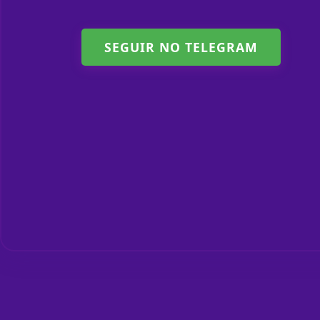
SEGUIR NO TELEGRAM