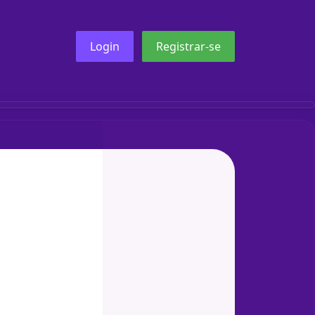
Login
Registrar-se