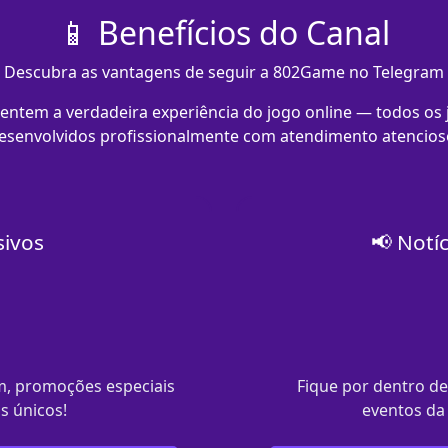
📱 Benefícios do Canal
Descubra as vantagens de seguir a 802Game no Telegram
entem a verdadeira experiência do jogo online — todos os
esenvolvidos profissionalmente com atendimento atencios
sivos
📢 Notí
m, promoções especiais
Fique por dentro d
s únicos!
eventos da