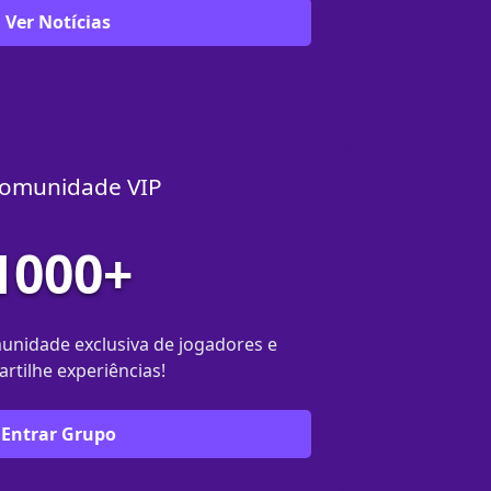
Ver Notícias
Comunidade VIP
1000+
unidade exclusiva de jogadores e
rtilhe experiências!
Entrar Grupo