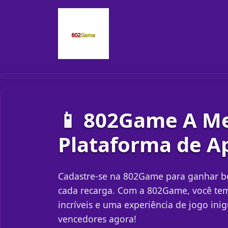
📱 802Game A M
Plataforma de A
Cadastre-se na 802Game para ganhar b
cada recarga. Com a 802Game, você te
incríveis e uma experiência de jogo inig
vencedores agora!