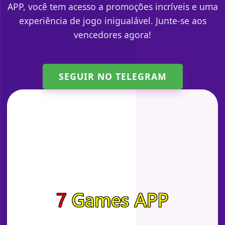
APP, você tem acesso a promoções incríveis e uma
experiência de jogo inigualável. Junte-se aos
vencedores agora!
SEGUIR NO TELEGRAM