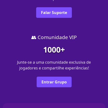
Falar Suporte
👥 Comunidade VIP
1000+
Junte-se a uma comunidade exclusiva de
jogadores e compartilhe experiências!
Entrar Grupo