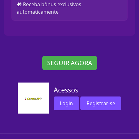
🎁 Receba bônus exclusivos
automaticamente
SEGUIR AGORA
Acessos
Login
Registrar-se