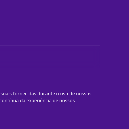
ssoais fornecidas durante o uso de nossos
 contínua da experiência de nossos