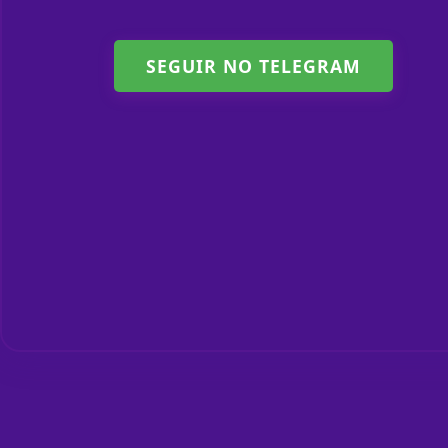
SEGUIR NO TELEGRAM