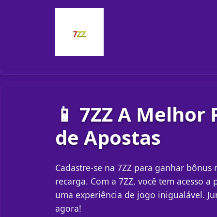
📱 7ZZ A Melhor
de Apostas
Cadastre-se na 7ZZ para ganhar bônus 
recarga. Com a 7ZZ, você tem acesso a 
uma experiência de jogo inigualável. J
agora!