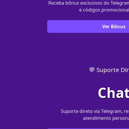
Receba bônus exclusivos do Telegra
e códigos promocionai
Ver Bônus
💬 Suporte Di
Cha
Suporte direto via Telegram, r
atendimento persona