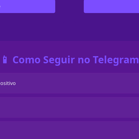
e
📱 Como Seguir no Telegram
ositivo