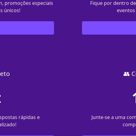
m, promoções especiais
Fique por dentro d
s únicos!
eventos
reto
👥 
t
espostas rápidas e
Junte-se a uma com
lizado!
compa