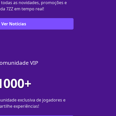
e todas as novidades, promoções e
 da 7ZZ em tempo real!
Ver Notícias
Comunidade VIP
1000+
unidade exclusiva de jogadores e
rtilhe experiências!