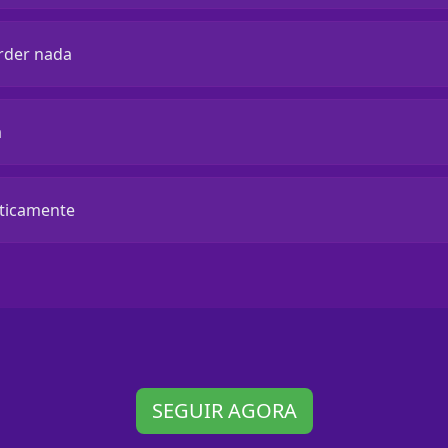
erder nada
a
aticamente
SEGUIR AGORA