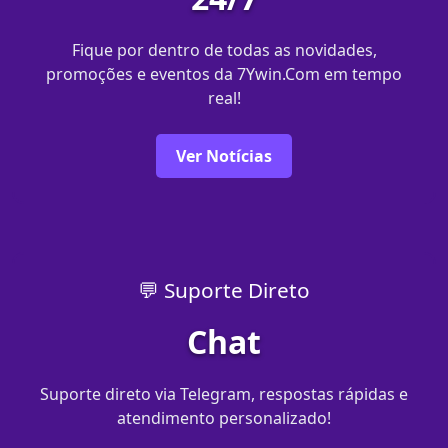
Fique por dentro de todas as novidades,
promoções e eventos da 7Ywin.Com em tempo
real!
Ver Notícias
💬 Suporte Direto
Chat
Suporte direto via Telegram, respostas rápidas e
atendimento personalizado!