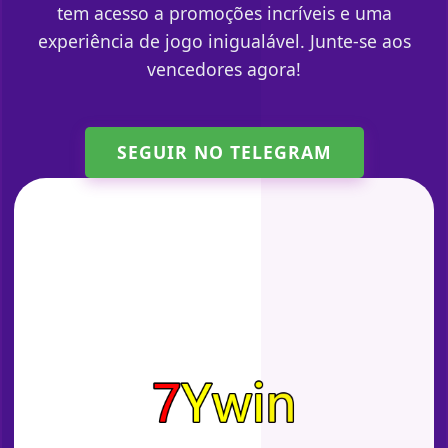
tem acesso a promoções incríveis e uma
experiência de jogo inigualável. Junte-se aos
vencedores agora!
SEGUIR NO TELEGRAM