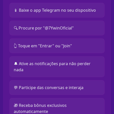
📱 Baixe o app Telegram no seu dispositivo
🔍 Procure por "@7YwinOficial"
👆 Toque em "Entrar" ou "Join"
🔔 Ative as notificações para não perder
nada
💬 Participe das conversas e interaja
🎁 Receba bônus exclusivos
automaticamente