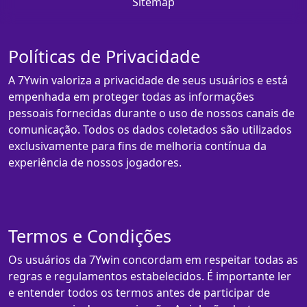
Sitemap
Políticas de Privacidade
A 7Ywin valoriza a privacidade de seus usuários e está
empenhada em proteger todas as informações
pessoais fornecidas durante o uso de nossos canais de
comunicação. Todos os dados coletados são utilizados
exclusivamente para fins de melhoria contínua da
experiência de nossos jogadores.
Termos e Condições
Os usuários da 7Ywin concordam em respeitar todas as
regras e regulamentos estabelecidos. É importante ler
e entender todos os termos antes de participar de