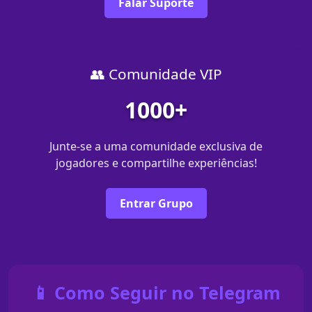
Falar Suporte
👥 Comunidade VIP
1000+
Junte-se a uma comunidade exclusiva de
jogadores e compartilhe experiências!
Entrar Grupo
📱 Como Seguir no Telegram