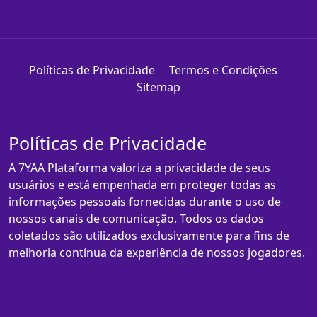
Políticas de Privacidade
Termos e Condições
Sitemap
Políticas de Privacidade
A 7YAA Plataforma valoriza a privacidade de seus
usuários e está empenhada em proteger todas as
informações pessoais fornecidas durante o uso de
nossos canais de comunicação. Todos os dados
coletados são utilizados exclusivamente para fins de
melhoria contínua da experiência de nossos jogadores.