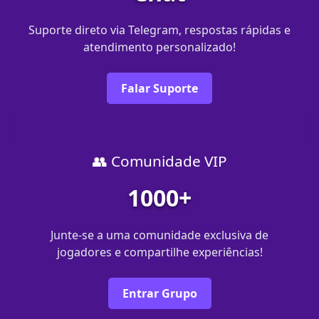
Suporte direto via Telegram, respostas rápidas e
atendimento personalizado!
Falar Suporte
👥 Comunidade VIP
1000+
Junte-se a uma comunidade exclusiva de
jogadores e compartilhe experiências!
Entrar Grupo