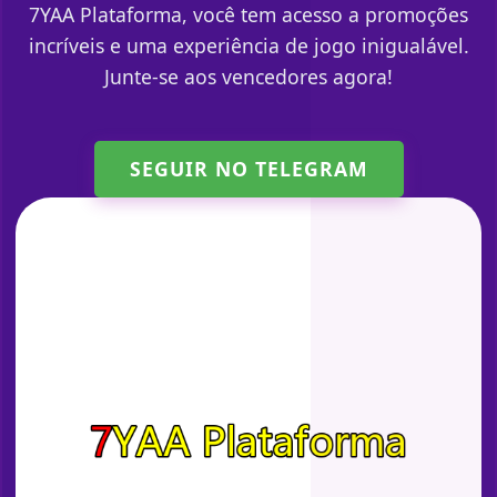
7YAA Plataforma, você tem acesso a promoções
incríveis e uma experiência de jogo inigualável.
Junte-se aos vencedores agora!
SEGUIR NO TELEGRAM