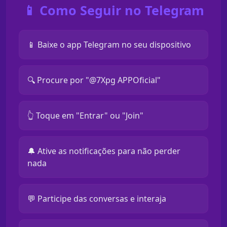
📱 Como Seguir no Telegram
📱 Baixe o app Telegram no seu dispositivo
🔍 Procure por "@7Xpg APPOficial"
👆 Toque em "Entrar" ou "Join"
🔔 Ative as notificações para não perder
nada
💬 Participe das conversas e interaja