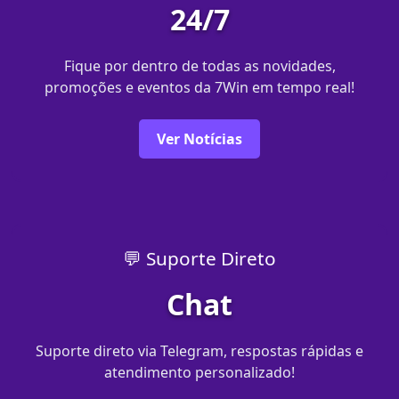
24/7
Fique por dentro de todas as novidades,
promoções e eventos da 7Win em tempo real!
Ver Notícias
💬 Suporte Direto
Chat
Suporte direto via Telegram, respostas rápidas e
atendimento personalizado!