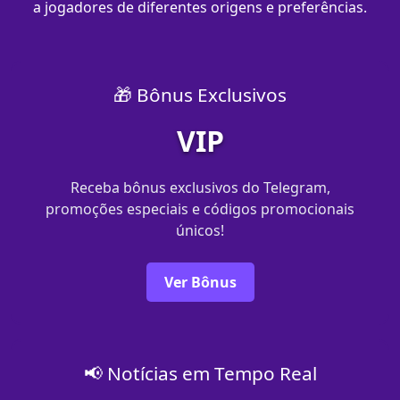
a jogadores de diferentes origens e preferências.
🎁 Bônus Exclusivos
VIP
Receba bônus exclusivos do Telegram,
promoções especiais e códigos promocionais
únicos!
Ver Bônus
📢 Notícias em Tempo Real