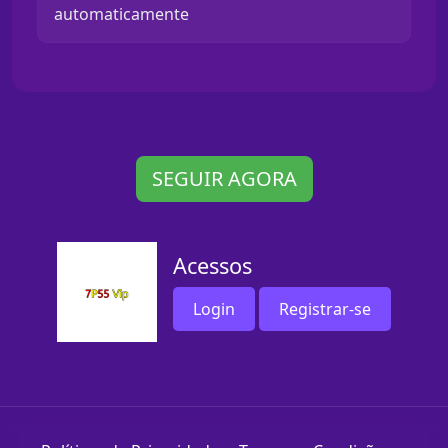
automaticamente
SEGUIR AGORA
Acessos
Login
Registrar-se