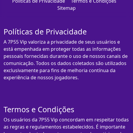
Políticas de Privacidade
Termos e Condições
Sitemap
Políticas de Privacidade
A 7P55 Vip valoriza a privacidade de seus usuários e
está empenhada em proteger todas as informações
pessoais fornecidas durante o uso de nossos canais de
comunicação. Todos os dados coletados são utilizados
exclusivamente para fins de melhoria contínua da
experiência de nossos jogadores.
Termos e Condições
Os usuários da 7P55 Vip concordam em respeitar todas
as regras e regulamentos estabelecidos. É importante