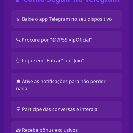
📱 Baixe o app Telegram no seu dispositivo
🔍 Procure por "@7P55 VipOficial"
👆 Toque em "Entrar" ou "Join"
🔔 Ative as notificações para não perder
nada
💬 Participe das conversas e interaja
🎁 Receba bônus exclusivos