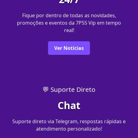
Fique por dentro de todas as novidades,
promoções e eventos da 7P55 Vip em tempo
real!
Ver Notícias
💬 Suporte Direto
Chat
Suporte direto via Telegram, respostas rápidas e
atendimento personalizado!