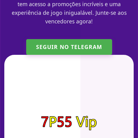
tem acesso a promoções incríveis e uma
experiência de jogo inigualável. Junte-se aos
vencedores agora!
SEGUIR NO TELEGRAM