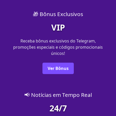
🎁 Bônus Exclusivos
VIP
Receba bônus exclusivos do Telegram,
promoções especiais e códigos promocionais
únicos!
Ver Bônus
📢 Notícias em Tempo Real
24/7