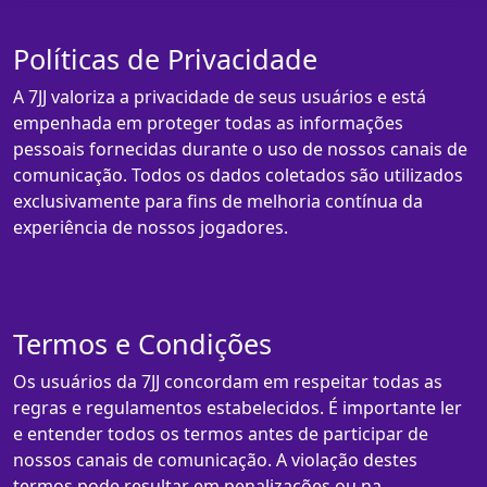
Políticas de Privacidade
A 7JJ valoriza a privacidade de seus usuários e está
empenhada em proteger todas as informações
pessoais fornecidas durante o uso de nossos canais de
comunicação. Todos os dados coletados são utilizados
exclusivamente para fins de melhoria contínua da
experiência de nossos jogadores.
Termos e Condições
Os usuários da 7JJ concordam em respeitar todas as
regras e regulamentos estabelecidos. É importante ler
e entender todos os termos antes de participar de
nossos canais de comunicação. A violação destes
termos pode resultar em penalizações ou na