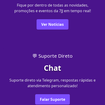
Fique por dentro de todas as novidades,
promoções e eventos da 7JJ em tempo real!
Ver Notícias
💬 Suporte Direto
Chat
Suporte direto via Telegram, respostas rápidas e
atendimento personalizado!
Falar Suporte