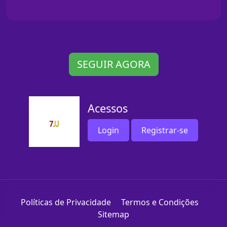
SEGUIR AGORA
Acessos
Login
Registrar-se
Políticas de Privacidade
Termos e Condições
Sitemap