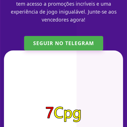
tem acesso a promoções incríveis e uma
experiência de jogo inigualável. Junte-se aos
vencedores agora!
SEGUIR NO TELEGRAM