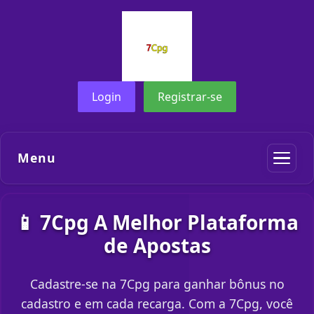
Login
Registrar-se
Menu
📱 7Cpg A Melhor Plataforma
de Apostas
Cadastre-se na 7Cpg para ganhar bônus no
cadastro e em cada recarga. Com a 7Cpg, você