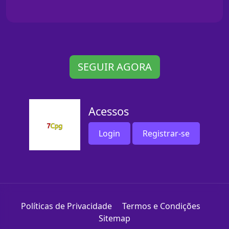
SEGUIR AGORA
Acessos
Login
Registrar-se
Políticas de Privacidade
Termos e Condições
Sitemap