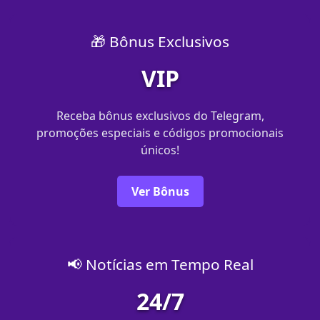
🎁 Bônus Exclusivos
VIP
Receba bônus exclusivos do Telegram,
promoções especiais e códigos promocionais
únicos!
Ver Bônus
📢 Notícias em Tempo Real
24/7