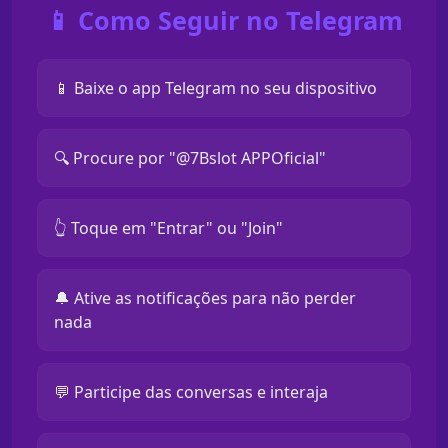
📱 Como Seguir no Telegram
📱 Baixe o app Telegram no seu dispositivo
🔍 Procure por "@7Bslot APPOficial"
👆 Toque em "Entrar" ou "Join"
🔔 Ative as notificações para não perder
nada
💬 Participe das conversas e interaja