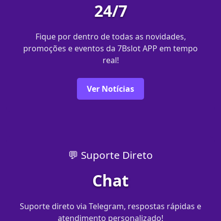
24/7
Fique por dentro de todas as novidades,
promoções e eventos da 7Bslot APP em tempo
real!
Ver Notícias
💬 Suporte Direto
Chat
Suporte direto via Telegram, respostas rápidas e
atendimento personalizado!