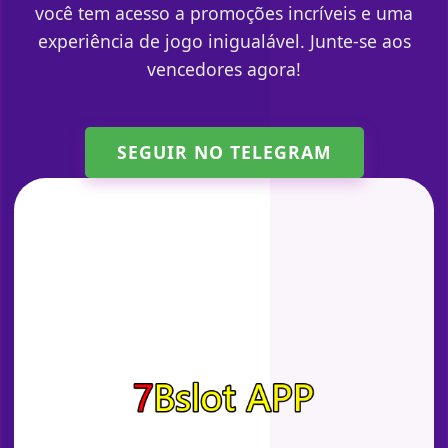
você tem acesso a promoções incríveis e uma
experiência de jogo inigualável. Junte-se aos
vencedores agora!
SEGUIR NO TELEGRAM