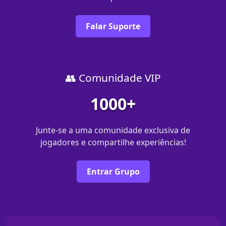
Falar Suporte
👥 Comunidade VIP
1000+
Junte-se a uma comunidade exclusiva de
jogadores e compartilhe experiências!
Entrar Grupo