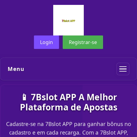
Login
Registrar-se
Menu
📱 7Bslot APP A Melhor
Plataforma de Apostas
Cadastre-se na 7Bslot APP para ganhar bônus no
cadastro e em cada recarga. Com a 7Bslot APP,