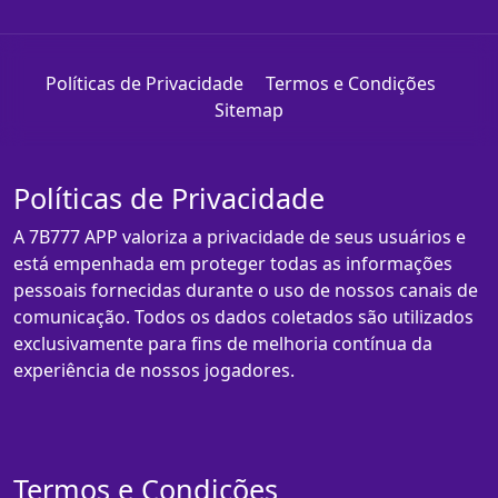
Políticas de Privacidade
Termos e Condições
Sitemap
Políticas de Privacidade
A 7B777 APP valoriza a privacidade de seus usuários e
está empenhada em proteger todas as informações
pessoais fornecidas durante o uso de nossos canais de
comunicação. Todos os dados coletados são utilizados
exclusivamente para fins de melhoria contínua da
experiência de nossos jogadores.
Termos e Condições