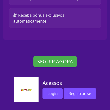
🎁 Receba bônus exclusivos
automaticamente
SEGUIR AGORA
Acessos
Login
Registrar-se