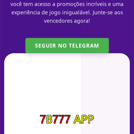
você tem acesso a promoções incríveis e uma
experiência de jogo inigualável. Junte-se aos
vencedores agora!
SEGUIR NO TELEGRAM