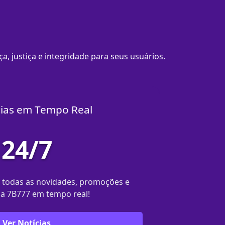
 justiça e integridade para seus usuários.
cias em Tempo Real
24/7
e todas as novidades, promoções e
da 7B777 em tempo real!
Ver Notícias