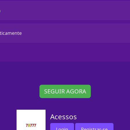
a
aticamente
SEGUIR AGORA
Acessos
Login
Registrar-se