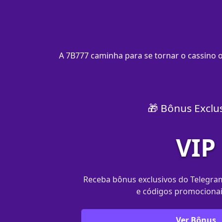
A 7B777 caminha para se tornar o cassino 
🎁 Bônus Exclu
VIP
Receba bônus exclusivos do Telegra
e códigos promocionai
Ver Bônus