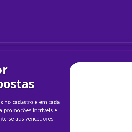
or
postas
s no cadastro e em cada
a promoções incríveis e
unte-se aos vencedores