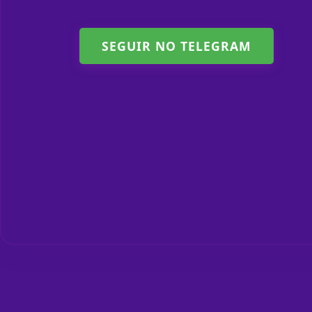
SEGUIR NO TELEGRAM