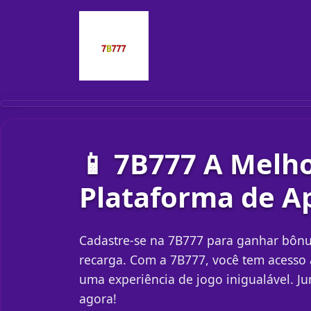
📱 7B777 A Melh
Plataforma de A
Cadastre-se na 7B777 para ganhar bônu
recarga. Com a 7B777, você tem acesso 
uma experiência de jogo inigualável. J
agora!