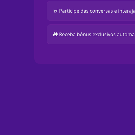
💬 Participe das conversas e interaj
🎁 Receba bônus exclusivos autom