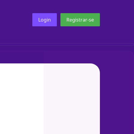
Login
Registrar-se