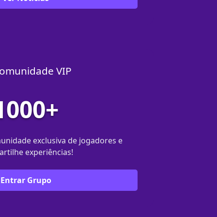
Comunidade VIP
1000+
unidade exclusiva de jogadores e
rtilhe experiências!
Entrar Grupo