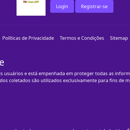
Login
Registrar-se
Políticas de Privacidade
Termos e Condições
Sitemap
de
eus usuários e está empenhada em proteger todas as inform
os coletados são utilizados exclusivamente para fins de m