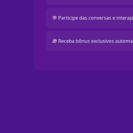
💬 Participe das conversas e interaj
🎁 Receba bônus exclusivos autom