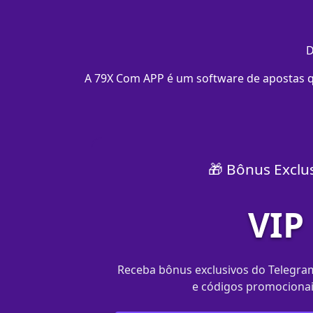
D
A 79X Com APP é um software de apostas qu
🎁 Bônus Exclu
VIP
Receba bônus exclusivos do Telegra
e códigos promocionai