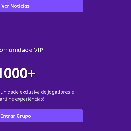
Ver Notícias
Comunidade VIP
1000+
unidade exclusiva de jogadores e
rtilhe experiências!
Entrar Grupo