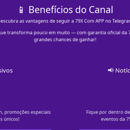
📱 Benefícios do Canal
escubra as vantagens de seguir a 79X Com APP no Telegr
e transforma pouco em muito — com garantia oficial da 79X
grandes chances de ganhar!
sivos
📢 Notí
m, promoções especiais
Fique por dentro d
s únicos!
eventos da 7