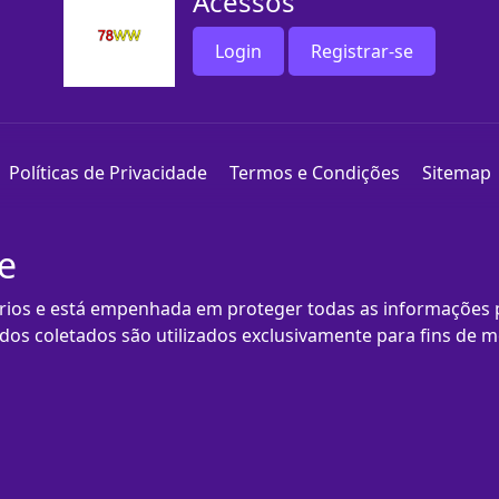
Acessos
Login
Registrar-se
Políticas de Privacidade
Termos e Condições
Sitemap
de
ários e está empenhada em proteger todas as informações 
os coletados são utilizados exclusivamente para fins de m