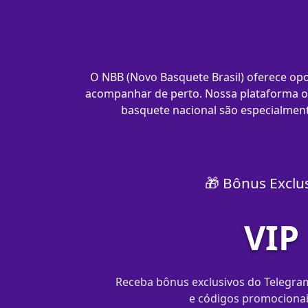
O NBB (Novo Basquete Brasil) oferece op
acompanhar de perto. Nossa plataforma ofe
basquete nacional são especialment
🎁 Bônus Exclu
VIP
Receba bônus exclusivos do Telegra
e códigos promocionai