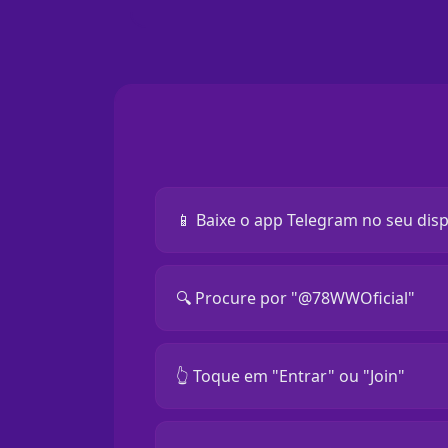
📱 Baixe o app Telegram no seu disp
🔍 Procure por "@78WWOficial"
👆 Toque em "Entrar" ou "Join"