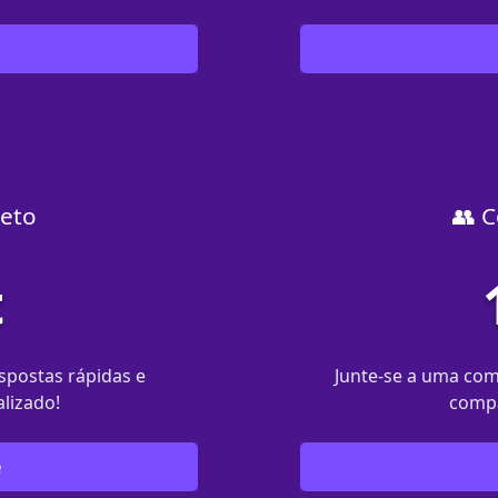
reto
👥 
t
espostas rápidas e
Junte-se a uma com
lizado!
compa
e