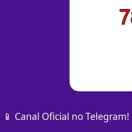
📱 Canal Oficial no Telegram!