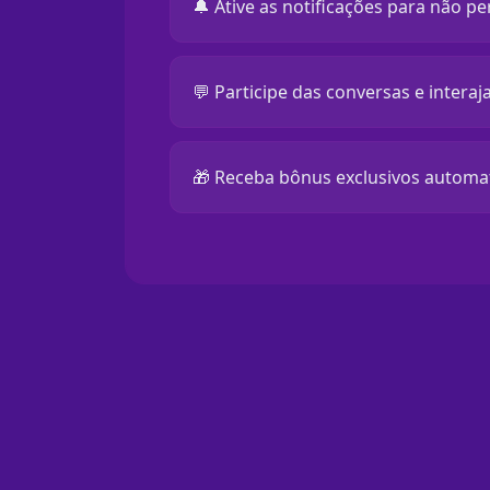
🔔 Ative as notificações para não p
💬 Participe das conversas e interaj
🎁 Receba bônus exclusivos autom