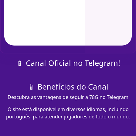
📱 Canal Oficial no Telegram!
📱 Benefícios do Canal
Descubra as vantagens de seguir a 78G no Telegram
O site está disponível em diversos idiomas, incluindo
português, para atender jogadores de todo o mundo.