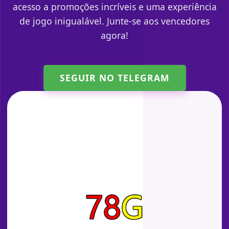
acesso a promoções incríveis e uma experiência
de jogo inigualável. Junte-se aos vencedores
agora!
SEGUIR NO TELEGRAM