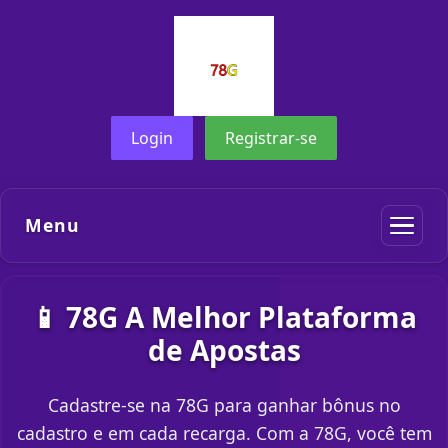
Login
Registrar-se
Menu
📱 78G A Melhor Plataforma
de Apostas
Cadastre-se na 78G para ganhar bônus no
cadastro e em cada recarga. Com a 78G, você tem