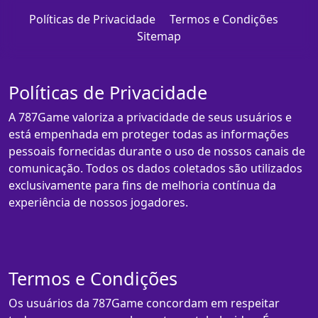
Políticas de Privacidade
Termos e Condições
Sitemap
Políticas de Privacidade
A 787Game valoriza a privacidade de seus usuários e
está empenhada em proteger todas as informações
pessoais fornecidas durante o uso de nossos canais de
comunicação. Todos os dados coletados são utilizados
exclusivamente para fins de melhoria contínua da
experiência de nossos jogadores.
Termos e Condições
Os usuários da 787Game concordam em respeitar