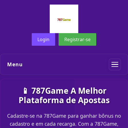
Login
Registrar-se
Menu
📱 787Game A Melhor
Plataforma de Apostas
Cadastre-se na 787Game para ganhar bônus no
cadastro e em cada recarga. Com a 787Game,