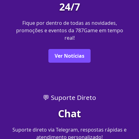
24/7
Fique por dentro de todas as novidades,
promoções e eventos da 787Game em tempo
real!
Ver Notícias
💬 Suporte Direto
Chat
Suporte direto via Telegram, respostas rápidas e
atendimento personalizado!