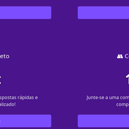
reto
👥 
t
espostas rápidas e
Junte-se a uma com
lizado!
compa
e