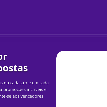
or
postas
s no cadastro e em cada
a promoções incríveis e
unte-se aos vencedores