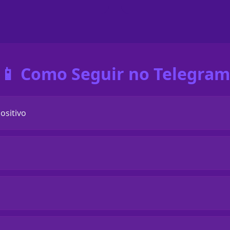
📱 Como Seguir no Telegram
ositivo