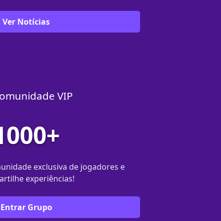
Ver Notícias
Comunidade VIP
1000+
unidade exclusiva de jogadores e
rtilhe experiências!
Entrar Grupo