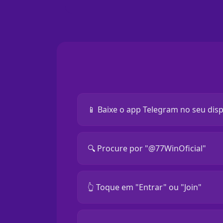
📱 Baixe o app Telegram no seu disp
🔍 Procure por "@77WinOficial"
👆 Toque em "Entrar" ou "Join"