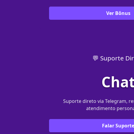
Ver Bônus
💬 Suporte Di
Cha
Suporte direto via Telegram, r
atendimento persona
Falar Suport