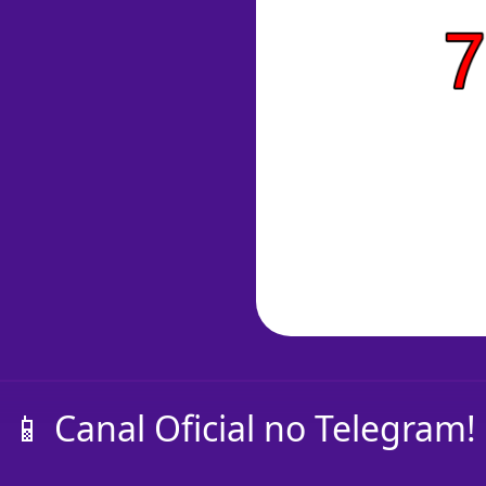
📱 Canal Oficial no Telegram!