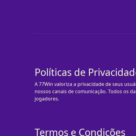
Políticas de Privacida
A 77Win valoriza a privacidade de seus usu
nossos canais de comunicação. Todos os dad
jogadores.
Termos e Condições