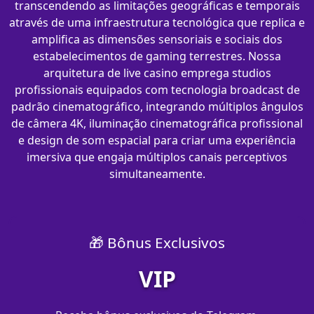
transcendendo as limitações geográficas e temporais
através de uma infraestrutura tecnológica que replica e
amplifica as dimensões sensoriais e sociais dos
estabelecimentos de gaming terrestres. Nossa
arquitetura de live casino emprega studios
profissionais equipados com tecnologia broadcast de
padrão cinematográfico, integrando múltiplos ângulos
de câmera 4K, iluminação cinematográfica profissional
e design de som espacial para criar uma experiência
imersiva que engaja múltiplos canais perceptivos
simultaneamente.
🎁 Bônus Exclusivos
VIP