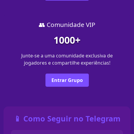
👥 Comunidade VIP
1000+
Junte-se a uma comunidade exclusiva de
jogadores e compartilhe experiências!
Entrar Grupo
📱 Como Seguir no Telegram