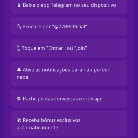
📱 Baixe o app Telegram no seu dispositivo
🔍 Procure por "@77BBOficial"
👆 Toque em "Entrar" ou "Join"
🔔 Ative as notificações para não perder
nada
💬 Participe das conversas e interaja
🎁 Receba bônus exclusivos
automaticamente