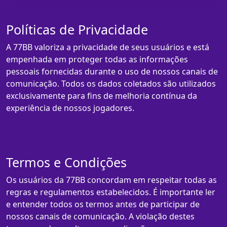
Políticas de Privacidade
A 77BB valoriza a privacidade de seus usuários e está
empenhada em proteger todas as informações
pessoais fornecidas durante o uso de nossos canais de
comunicação. Todos os dados coletados são utilizados
exclusivamente para fins de melhoria contínua da
experiência de nossos jogadores.
Termos e Condições
Os usuários da 77BB concordam em respeitar todas as
regras e regulamentos estabelecidos. É importante ler
e entender todos os termos antes de participar de
nossos canais de comunicação. A violação destes