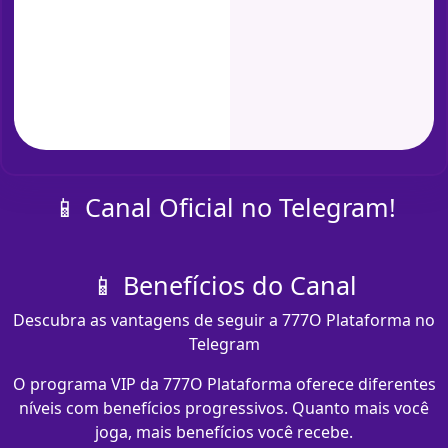
📱 Canal Oficial no Telegram!
📱 Benefícios do Canal
Descubra as vantagens de seguir a 777O Plataforma no
Telegram
O programa VIP da 777O Plataforma oferece diferentes
níveis com benefícios progressivos. Quanto mais você
joga, mais benefícios você recebe.