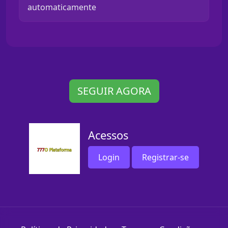
automaticamente
SEGUIR AGORA
Acessos
Login
Registrar-se