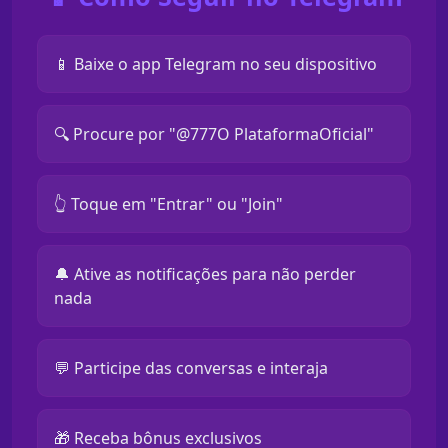
📱 Baixe o app Telegram no seu dispositivo
🔍 Procure por "@777O PlataformaOficial"
👆 Toque em "Entrar" ou "Join"
🔔 Ative as notificações para não perder
nada
💬 Participe das conversas e interaja
🎁 Receba bônus exclusivos