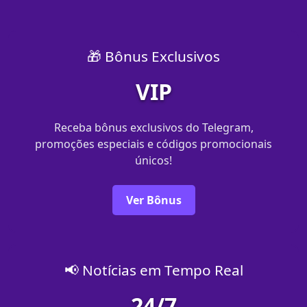
🎁 Bônus Exclusivos
VIP
Receba bônus exclusivos do Telegram,
promoções especiais e códigos promocionais
únicos!
Ver Bônus
📢 Notícias em Tempo Real
24/7