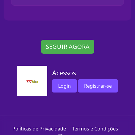
SEGUIR AGORA
Acessos
Login
Registrar-se
Políticas de Privacidade
Termos e Condições