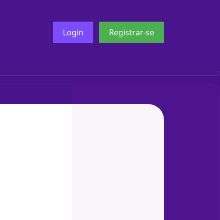
Login
Registrar-se