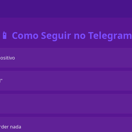
📱 Como Seguir no Telegram
ositivo
l"
erder nada