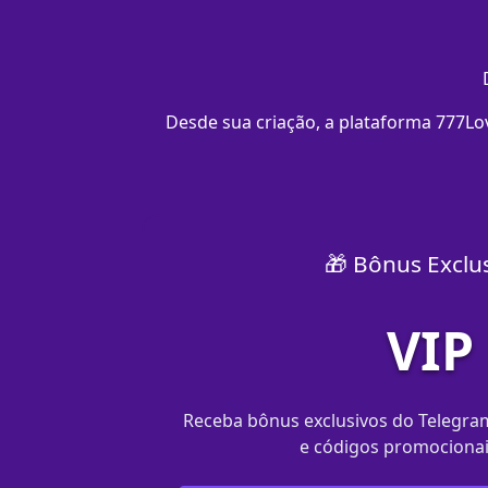
Desde sua criação, a plataforma 777Lov
🎁 Bônus Exclu
VIP
Receba bônus exclusivos do Telegra
e códigos promocionai