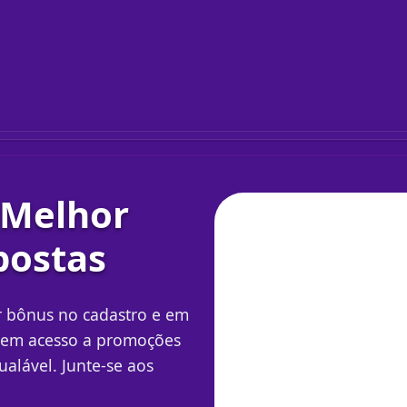
 Melhor
postas
r bônus no cadastro e em
 tem acesso a promoções
ualável. Junte-se aos