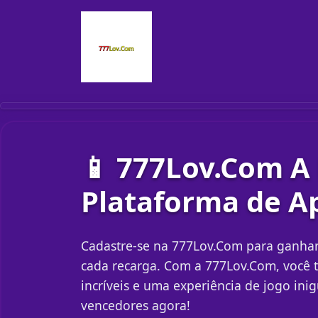
📱 777Lov.Com A
Plataforma de A
Cadastre-se na 777Lov.Com para ganha
cada recarga. Com a 777Lov.Com, você
incríveis e uma experiência de jogo inig
vencedores agora!