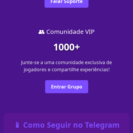
Falar Suporte
👥 Comunidade VIP
1000+
Junte-se a uma comunidade exclusiva de
jogadores e compartilhe experiências!
Entrar Grupo
📱 Como Seguir no Telegram