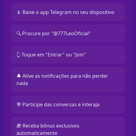
📱 Baixe o app Telegram no seu dispositivo
🔍 Procure por "@777LeoOficial"
👆 Toque em "Entrar" ou "Join"
🔔 Ative as notificações para não perder
nada
💬 Participe das conversas e interaja
🎁 Receba bônus exclusivos
automaticamente