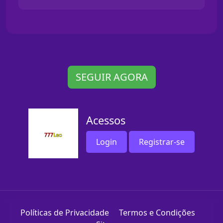
SEGUIR AGORA
Acessos
Login
Registrar-se
Políticas de Privacidade
Termos e Condições