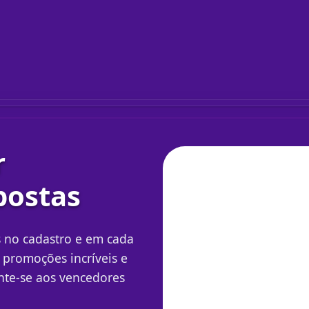
r
postas
s no cadastro e em cada
 promoções incríveis e
unte-se aos vencedores