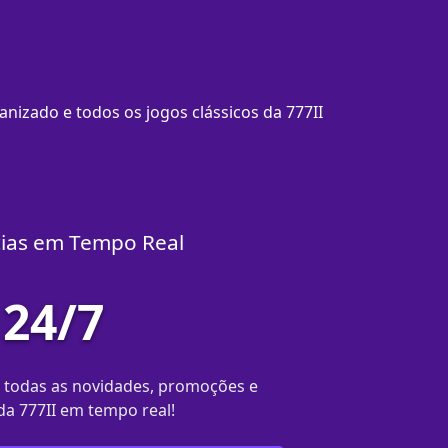
izado e todos os jogos clássicos da 777II
cias em Tempo Real
24/7
e todas as novidades, promoções e
da 777II em tempo real!