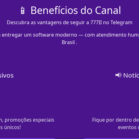
📱 Benefícios do Canal
Descubra as vantagens de seguir a 777II no Telegram
ra entregar um software moderno — com atendimento human
Brasil .
sivos
📢 Notí
m, promoções especiais
Fique por dentro d
s únicos!
eventos 