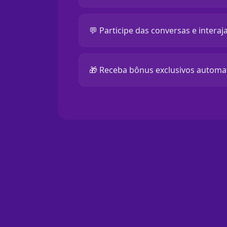
💬 Participe das conversas e interaj
🎁 Receba bônus exclusivos autom