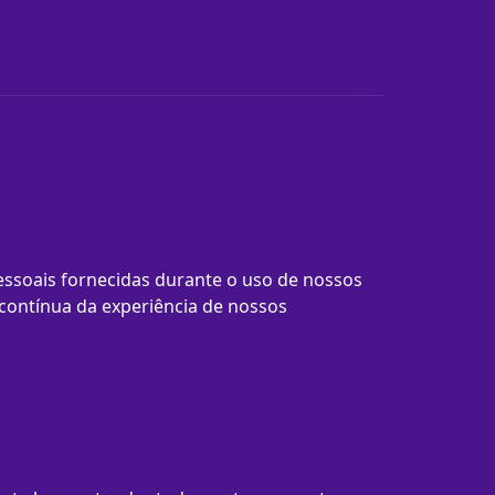
essoais fornecidas durante o uso de nossos
 contínua da experiência de nossos