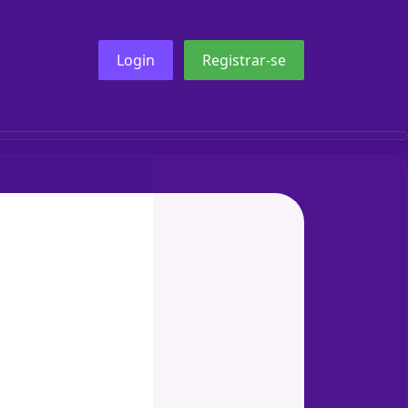
Login
Registrar-se