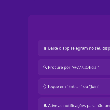
📱 Baixe o app Telegram no seu disp
🔍 Procure por "@777IIOficial"
👆 Toque em "Entrar" ou "Join"
🔔 Ative as notificações para não p