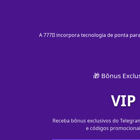
A 777II incorpora tecnologia de ponta pa
🎁 Bônus Exclu
VIP
Receba bônus exclusivos do Telegra
e códigos promocionai