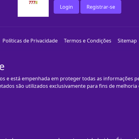
Login
Registrar-se
Políticas de Privacidade
Termos e Condições
Sitemap
de
ários e está empenhada em proteger todas as informações p
tados são utilizados exclusivamente para fins de melhoria