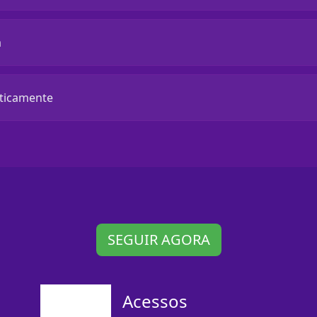
a
aticamente
SEGUIR AGORA
Acessos