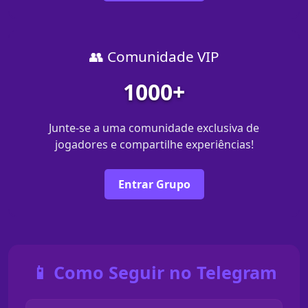
👥 Comunidade VIP
1000+
Junte-se a uma comunidade exclusiva de
jogadores e compartilhe experiências!
Entrar Grupo
📱 Como Seguir no Telegram