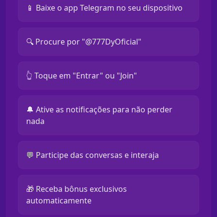
📱 Baixe o app Telegram no seu dispositivo
🔍 Procure por "@777DyOficial"
👆 Toque em "Entrar" ou "Join"
🔔 Ative as notificações para não perder
nada
💬 Participe das conversas e interaja
🎁 Receba bônus exclusivos
automaticamente