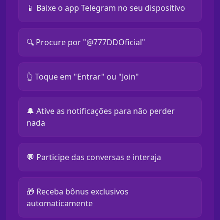
📱 Baixe o app Telegram no seu dispositivo
🔍 Procure por "@777DDOficial"
👆 Toque em "Entrar" ou "Join"
🔔 Ative as notificações para não perder
nada
💬 Participe das conversas e interaja
🎁 Receba bônus exclusivos
automaticamente