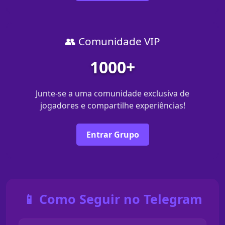
👥 Comunidade VIP
1000+
Junte-se a uma comunidade exclusiva de
jogadores e compartilhe experiências!
Entrar Grupo
📱 Como Seguir no Telegram