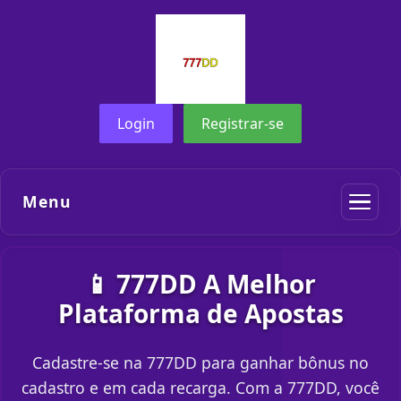
Login
Registrar-se
Menu
📱 777DD A Melhor
Plataforma de Apostas
Cadastre-se na 777DD para ganhar bônus no
cadastro e em cada recarga. Com a 777DD, você