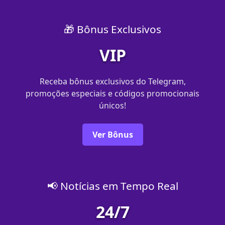
🎁 Bônus Exclusivos
VIP
Receba bônus exclusivos do Telegram,
promoções especiais e códigos promocionais
únicos!
Ver Bônus
📢 Notícias em Tempo Real
24/7