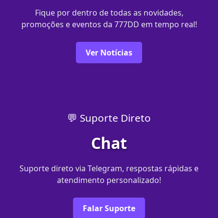
Fique por dentro de todas as novidades,
promoções e eventos da 777DD em tempo real!
Ver Notícias
💬 Suporte Direto
Chat
Suporte direto via Telegram, respostas rápidas e
atendimento personalizado!
Falar Suporte