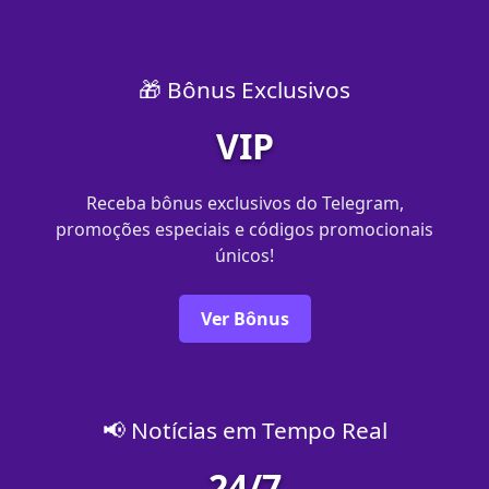
🎁 Bônus Exclusivos
VIP
Receba bônus exclusivos do Telegram,
promoções especiais e códigos promocionais
únicos!
Ver Bônus
📢 Notícias em Tempo Real
24/7