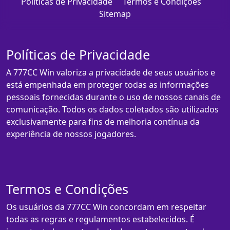
Políticas de Privacidade
Termos e Condições
Sitemap
Políticas de Privacidade
A 777CC Win valoriza a privacidade de seus usuários e
está empenhada em proteger todas as informações
pessoais fornecidas durante o uso de nossos canais de
comunicação. Todos os dados coletados são utilizados
exclusivamente para fins de melhoria contínua da
experiência de nossos jogadores.
Termos e Condições
Os usuários da 777CC Win concordam em respeitar
todas as regras e regulamentos estabelecidos. É