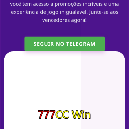
você tem acesso a promoções incríveis e uma
experiência de jogo inigualável. Junte-se aos
vencedores agora!
SEGUIR NO TELEGRAM