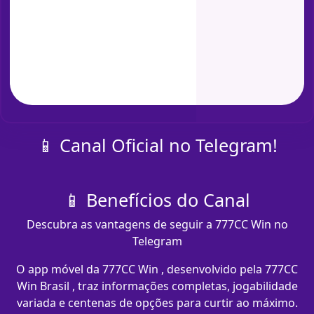
📱 Canal Oficial no Telegram!
📱 Benefícios do Canal
Descubra as vantagens de seguir a 777CC Win no
Telegram
O app móvel da 777CC Win , desenvolvido pela 777CC
Win Brasil , traz informações completas, jogabilidade
variada e centenas de opções para curtir ao máximo.