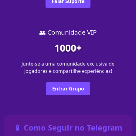
Falar Suporte
👥 Comunidade VIP
1000+
Junte-se a uma comunidade exclusiva de
jogadores e compartilhe experiências!
Entrar Grupo
📱 Como Seguir no Telegram