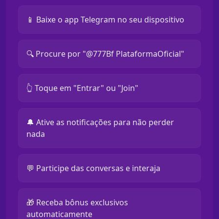
📱 Baixe o app Telegram no seu dispositivo
🔍 Procure por "@777Bf PlataformaOficial"
👆 Toque em "Entrar" ou "Join"
🔔 Ative as notificações para não perder
nada
💬 Participe das conversas e interaja
🎁 Receba bônus exclusivos
automaticamente