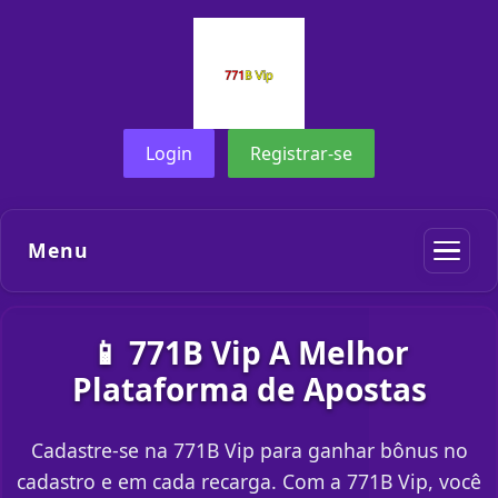
Login
Registrar-se
Menu
📱 771B Vip A Melhor
Plataforma de Apostas
Cadastre-se na 771B Vip para ganhar bônus no
cadastro e em cada recarga. Com a 771B Vip, você