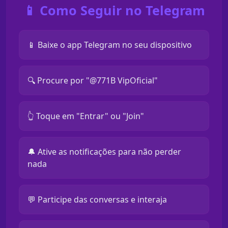
📱 Como Seguir no Telegram
📱 Baixe o app Telegram no seu dispositivo
🔍 Procure por "@771B VipOficial"
👆 Toque em "Entrar" ou "Join"
🔔 Ative as notificações para não perder
nada
💬 Participe das conversas e interaja