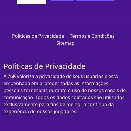
Políticas de Privacidade
Termos e Condições
Sitemap
Políticas de Privacidade
A 76K valoriza a privacidade de seus usuários e está
empenhada em proteger todas as informações
pessoais fornecidas durante o uso de nossos canais de
comunicação. Todos os dados coletados são utilizados
exclusivamente para fins de melhoria contínua da
experiência de nossos jogadores.