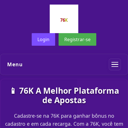
Login
Registrar-se
Menu
📱 76K A Melhor Plataforma
de Apostas
Cadastre-se na 76K para ganhar bônus no
cadastro e em cada recarga. Com a 76K, você tem