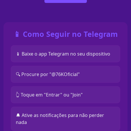
📱 Como Seguir no Telegram
📱 Baixe o app Telegram no seu dispositivo
🔍 Procure por "@76KOficial"
👆 Toque em "Entrar" ou "Join"
🔔 Ative as notificações para não perder
nada