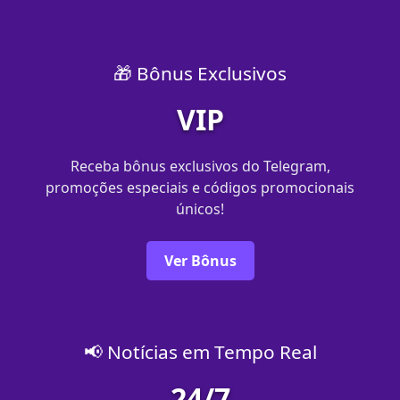
🎁 Bônus Exclusivos
VIP
Receba bônus exclusivos do Telegram,
promoções especiais e códigos promocionais
únicos!
Ver Bônus
📢 Notícias em Tempo Real
24/7