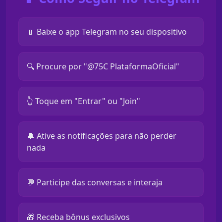
📱 Baixe o app Telegram no seu dispositivo
🔍 Procure por "@75C PlataformaOficial"
👆 Toque em "Entrar" ou "Join"
🔔 Ative as notificações para não perder
nada
💬 Participe das conversas e interaja
🎁 Receba bônus exclusivos