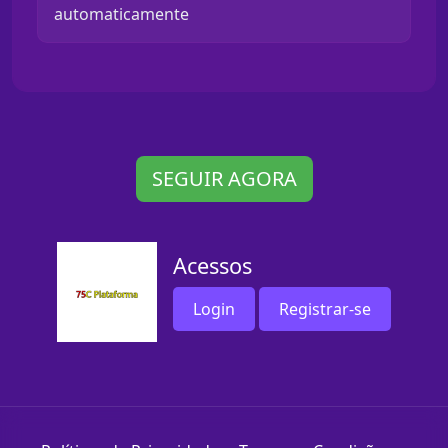
automaticamente
SEGUIR AGORA
Acessos
Login
Registrar-se