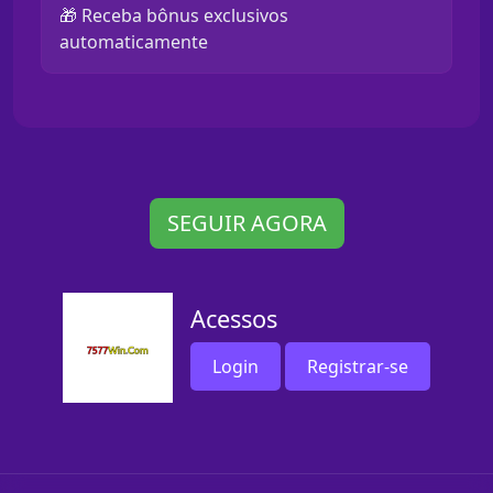
🎁 Receba bônus exclusivos
automaticamente
SEGUIR AGORA
Acessos
Login
Registrar-se