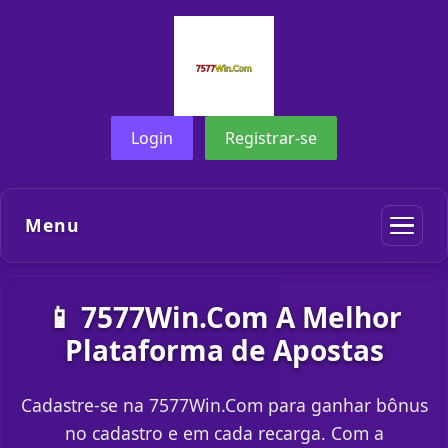
Login
Registrar-se
Menu
📱 7577Win.Com A Melhor
Plataforma de Apostas
Cadastre-se na 7577Win.Com para ganhar bônus
no cadastro e em cada recarga. Com a