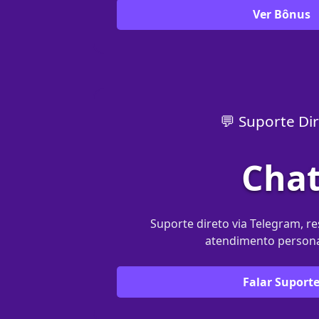
Ver Bônus
💬 Suporte Di
Cha
Suporte direto via Telegram, r
atendimento persona
Falar Suport