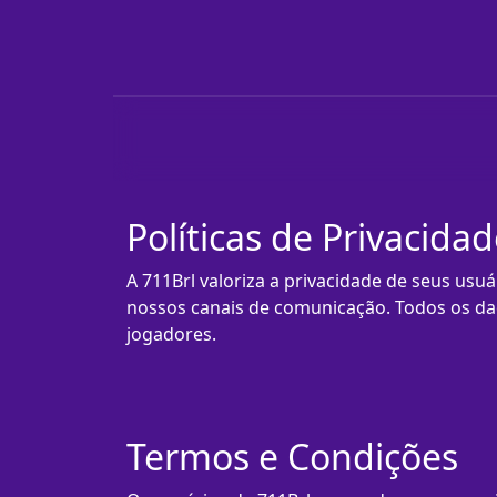
Políticas de Privacida
A 711Brl valoriza a privacidade de seus us
nossos canais de comunicação. Todos os dad
jogadores.
Termos e Condições