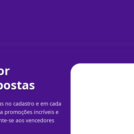
or
postas
us no cadastro e em cada
a promoções incríveis e
unte-se aos vencedores