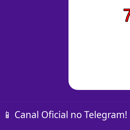
📱 Canal Oficial no Telegram!