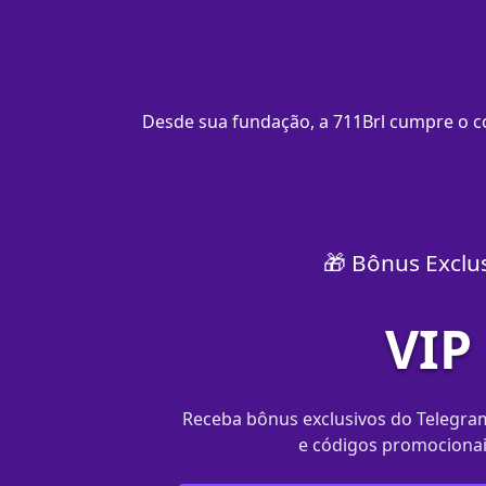
Desde sua fundação, a 711Brl cumpre o c
🎁 Bônus Exclu
VIP
Receba bônus exclusivos do Telegra
e códigos promocionai