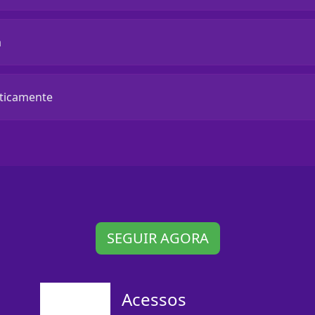
a
aticamente
SEGUIR AGORA
Acessos