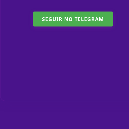
SEGUIR NO TELEGRAM