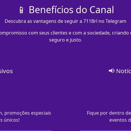
📱 Benefícios do Canal
Descubra as vantagens de seguir a 711Brl no Telegram
ompromisso com seus clientes e com a sociedade, criando 
seguro e justo.
sivos
📢 Notí
m, promoções especiais
Fique por dentro d
s únicos!
eventos d