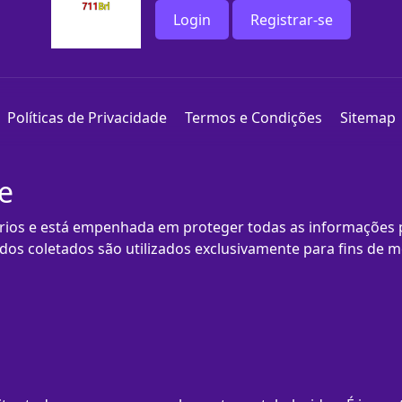
Login
Registrar-se
Políticas de Privacidade
Termos e Condições
Sitemap
de
uários e está empenhada em proteger todas as informações 
os coletados são utilizados exclusivamente para fins de m