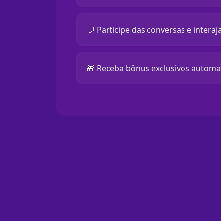
💬 Participe das conversas e interaj
🎁 Receba bônus exclusivos autom