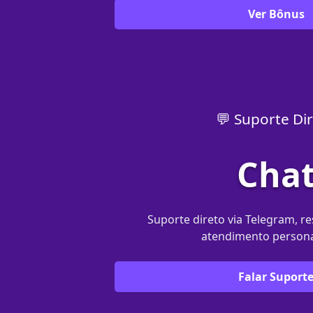
Ver Bônus
💬 Suporte Di
Cha
Suporte direto via Telegram, r
atendimento persona
Falar Suport