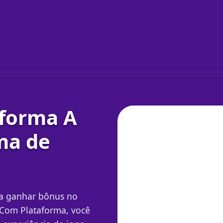
aforma A
ma de
ra ganhar bônus no
 Com Plataforma, você