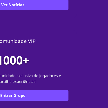
Ver Notícias
Comunidade VIP
1000+
unidade exclusiva de jogadores e
rtilhe experiências!
Entrar Grupo