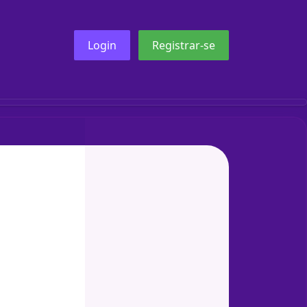
Login
Registrar-se