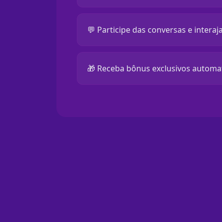
💬 Participe das conversas e interaj
🎁 Receba bônus exclusivos autom