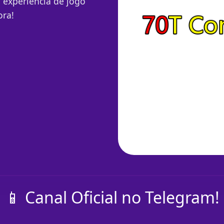
 experiência de jogo
ora!
📱 Canal Oficial no Telegram!