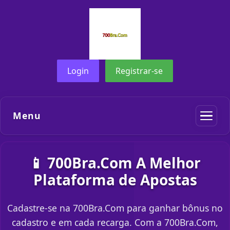
Login
Registrar-se
Menu
📱 700Bra.Com A Melhor
Plataforma de Apostas
Cadastre-se na 700Bra.Com para ganhar bônus no
cadastro e em cada recarga. Com a 700Bra.Com,