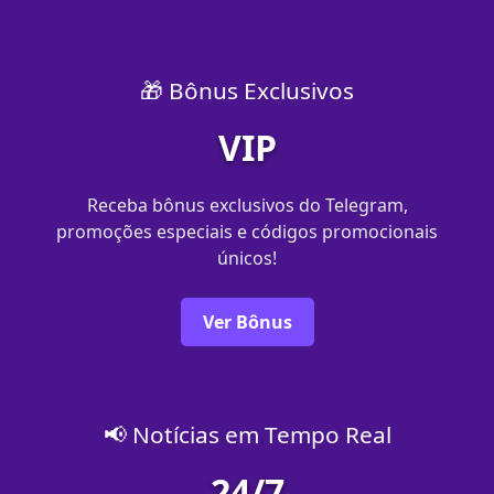
🎁 Bônus Exclusivos
VIP
Receba bônus exclusivos do Telegram,
promoções especiais e códigos promocionais
únicos!
Ver Bônus
📢 Notícias em Tempo Real
24/7