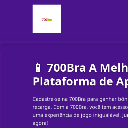
📱 700Bra A Mel
Plataforma de A
Cadastre-se na 700Bra para ganhar bôn
recarga. Com a 700Bra, você tem acesso
uma experiência de jogo inigualável. J
agora!