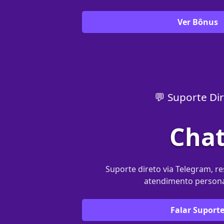
Ver Bônus
💬 Suporte Di
Cha
Suporte direto via Telegram, r
atendimento persona
Falar Suport