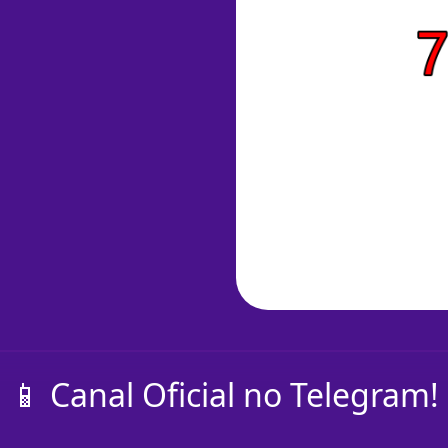
📱 Canal Oficial no Telegram!