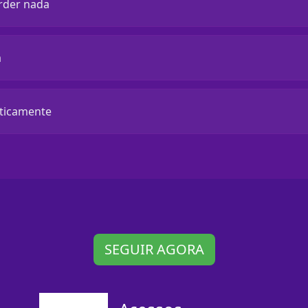
erder nada
a
aticamente
SEGUIR AGORA