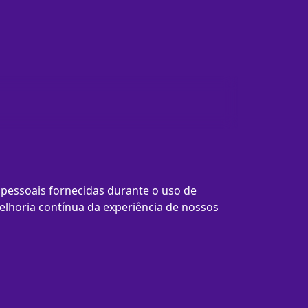
 pessoais fornecidas durante o uso de
elhoria contínua da experiência de nossos