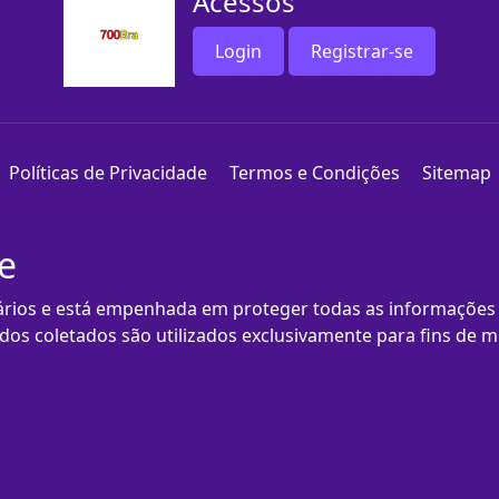
Acessos
Login
Registrar-se
Políticas de Privacidade
Termos e Condições
Sitemap
de
uários e está empenhada em proteger todas as informações
os coletados são utilizados exclusivamente para fins de m