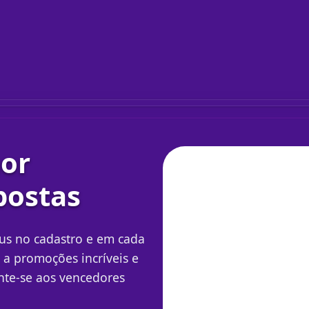
hor
postas
us no cadastro e em cada
 a promoções incríveis e
unte-se aos vencedores