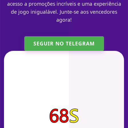
acesso a promoções incríveis e uma experiência
de jogo inigualável. Junte-se aos vencedores
agora!
SEGUIR NO TELEGRAM