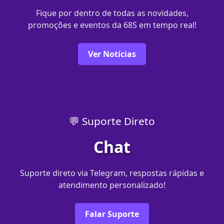
Fique por dentro de todas as novidades,
promoções e eventos da 68S em tempo real!
Ver Notícias
💬 Suporte Direto
Chat
Suporte direto via Telegram, respostas rápidas e
atendimento personalizado!
Falar Suporte