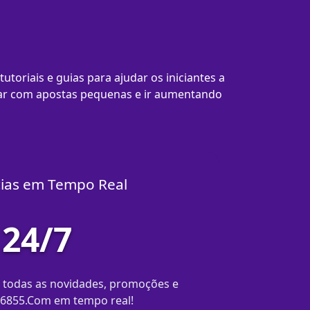
 tutoriais e guias para ajudar os iniciantes a
çar com apostas pequenas e ir aumentando
cias em Tempo Real
24/7
e todas as novidades, promoções e
 6855.Com em tempo real!