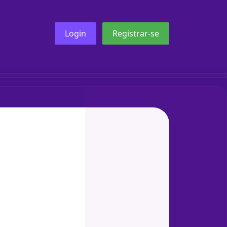
Login
Registrar-se