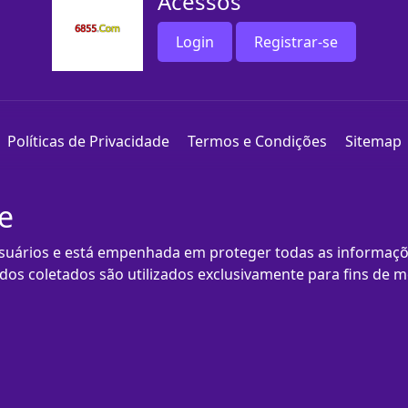
Acessos
Login
Registrar-se
Políticas de Privacidade
Termos e Condições
Sitemap
de
usuários e está empenhada em proteger todas as informaçõ
os coletados são utilizados exclusivamente para fins de m