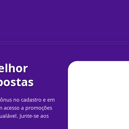
elhor
postas
bônus no cadastro e em
em acesso a promoções
ualável. Junte-se aos