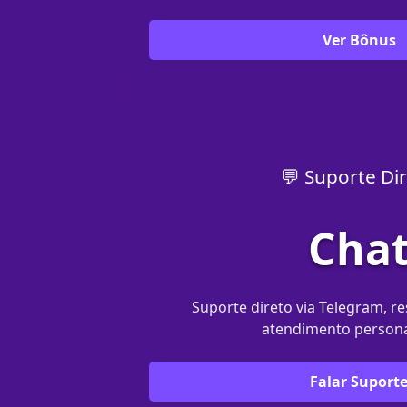
Ver Bônus
💬 Suporte Di
Cha
Suporte direto via Telegram, r
atendimento persona
Falar Suport