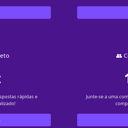
reto
👥 
t
espostas rápidas e
Junte-se a uma com
lizado!
compa
e