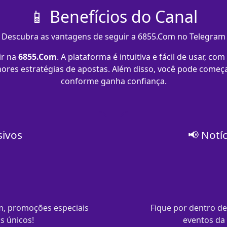
📱 Benefícios do Canal
Descubra as vantagens de seguir a 6855.Com no Telegram
ir na
6855.Com
. A plataforma é intuitiva e fácil de usar, com
hores estratégias de apostas. Além disso, você pode come
conforme ganha confiança.
sivos
📢 Notí
m, promoções especiais
Fique por dentro d
s únicos!
eventos da