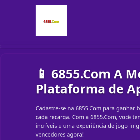
📱 6855.Com A M
Plataforma de A
Cadastre-se na 6855.Com para ganhar 
cada recarga. Com a 6855.Com, você t
incríveis e uma experiência de jogo inig
vencedores agora!