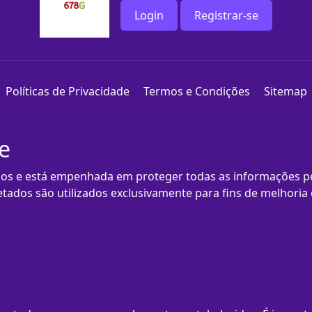
Login
Registrar-se
Políticas de Privacidade
Termos e Condições
Sitemap
de
rios e está empenhada em proteger todas as informações p
tados são utilizados exclusivamente para fins de melhoria