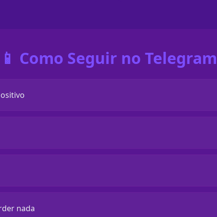
📱 Como Seguir no Telegram
ositivo
erder nada