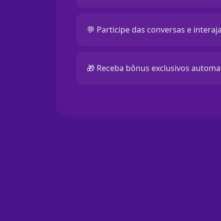
💬 Participe das conversas e interaj
🎁 Receba bônus exclusivos autom