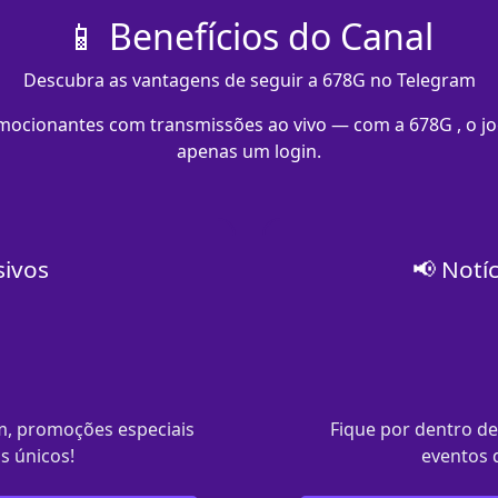
📱 Benefícios do Canal
Descubra as vantagens de seguir a 678G no Telegram
emocionantes com transmissões ao vivo — com a 678G , o j
apenas um login.
sivos
📢 Notí
m, promoções especiais
Fique por dentro d
s únicos!
eventos 