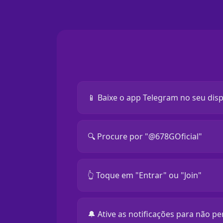
📱 Baixe o app Telegram no seu disp
🔍 Procure por "@678GOficial"
👆 Toque em "Entrar" ou "Join"
🔔 Ative as notificações para não p