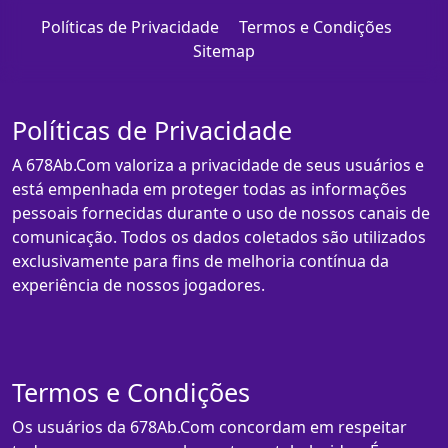
Políticas de Privacidade
Termos e Condições
Sitemap
Políticas de Privacidade
A 678Ab.Com valoriza a privacidade de seus usuários e
está empenhada em proteger todas as informações
pessoais fornecidas durante o uso de nossos canais de
comunicação. Todos os dados coletados são utilizados
exclusivamente para fins de melhoria contínua da
experiência de nossos jogadores.
Termos e Condições
Os usuários da 678Ab.Com concordam em respeitar