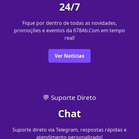
24/7
Fique por dentro de todas as novidades,
promoções e eventos da 678Ab.Com em tempo
real!
Ver Notícias
💬 Suporte Direto
Chat
Suporte direto via Telegram, respostas rápidas e
atendimento personalizado!