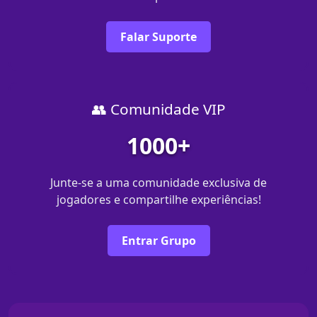
Falar Suporte
👥 Comunidade VIP
1000+
Junte-se a uma comunidade exclusiva de
jogadores e compartilhe experiências!
Entrar Grupo