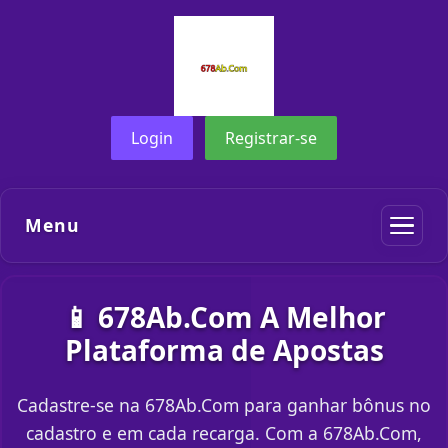
Login
Registrar-se
Menu
📱 678Ab.Com A Melhor
Plataforma de Apostas
Cadastre-se na 678Ab.Com para ganhar bônus no
cadastro e em cada recarga. Com a 678Ab.Com,