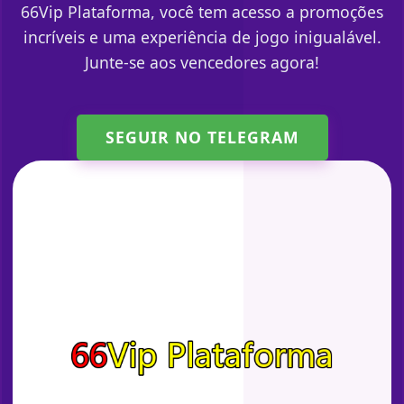
66Vip Plataforma, você tem acesso a promoções
incríveis e uma experiência de jogo inigualável.
Junte-se aos vencedores agora!
SEGUIR NO TELEGRAM