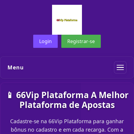
Login
Registrar-se
Menu
📱 66Vip Plataforma A Melhor
Plataforma de Apostas
Cadastre-se na 66Vip Plataforma para ganhar
bônus no cadastro e em cada recarga. Com a