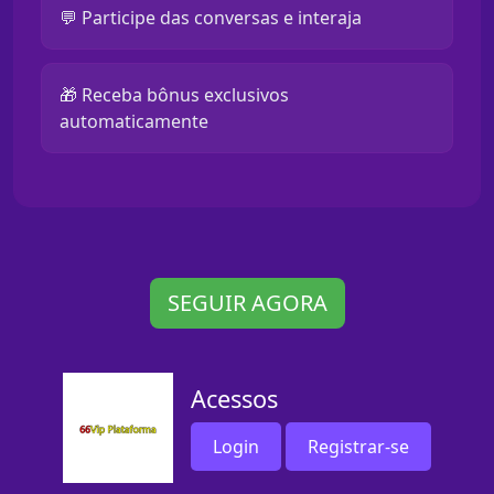
💬 Participe das conversas e interaja
🎁 Receba bônus exclusivos
automaticamente
SEGUIR AGORA
Acessos
Login
Registrar-se