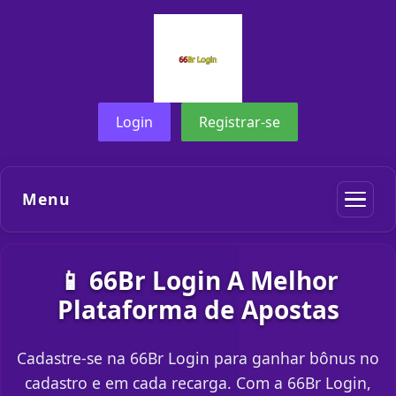
Login
Registrar-se
Menu
📱 66Br Login A Melhor
Plataforma de Apostas
Cadastre-se na 66Br Login para ganhar bônus no
cadastro e em cada recarga. Com a 66Br Login,