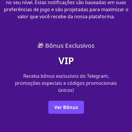
no seu nível. Estas notificações são baseadas em suas
preferências de jogo e são projetadas para maximizar o
valor que você recebe da nossa plataforma.
🎁 Bônus Exclusivos
VIP
Receba bônus exclusivos do Telegram,
promoções especiais e códigos promocionais
únicos!
Ver Bônus