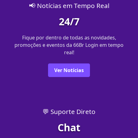
📢 Notícias em Tempo Real
24/7
Fique por dentro de todas as novidades,
promoções e eventos da 66Br Login em tempo
real!
Ver Notícias
💬 Suporte Direto
Chat