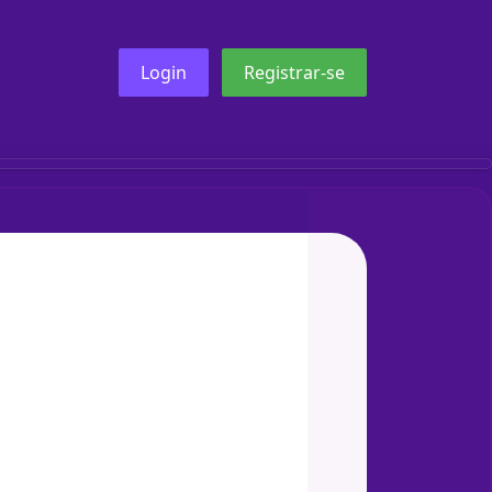
Login
Registrar-se