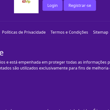
Login
Registrar-se
Políticas de Privacidade
Termos e Condições
Sitemap
de
ários e está empenhada em proteger todas as informações 
tados são utilizados exclusivamente para fins de melhoria