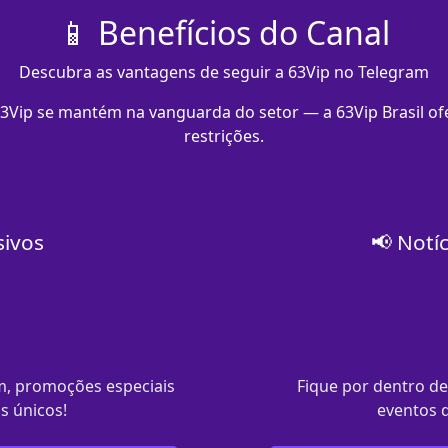
📱 Benefícios do Canal
Descubra as vantagens de seguir a 63Vip no Telegram
63Vip se mantém na vanguarda do setor — a 63Vip Brasil o
restrições.
sivos
📢 Notí
m, promoções especiais
Fique por dentro d
s únicos!
eventos 