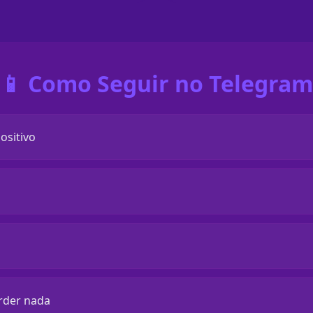
📱 Como Seguir no Telegram
ositivo
erder nada