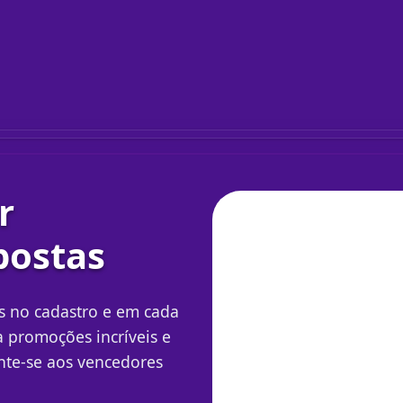
r
postas
s no cadastro e em cada
a promoções incríveis e
unte-se aos vencedores