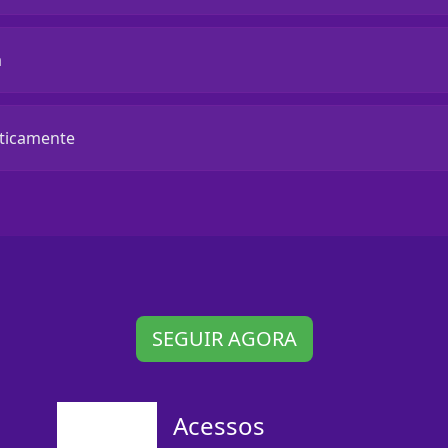
a
aticamente
SEGUIR AGORA
Acessos