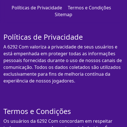
Políticas de Privacidade
Termos e Condições
Sitemap
Políticas de Privacidade
A 6292 Com valoriza a privacidade de seus usuários e
está empenhada em proteger todas as informações
pessoais fornecidas durante o uso de nossos canais de
comunicação. Todos os dados coletados são utilizados
exclusivamente para fins de melhoria contínua da
experiência de nossos jogadores.
Termos e Condições
Os usuários da 6292 Com concordam em respeitar