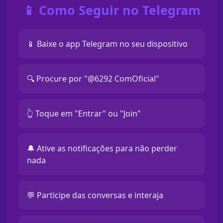
📱 Como Seguir no Telegram
📱 Baixe o app Telegram no seu dispositivo
🔍 Procure por "@6292 ComOficial"
👆 Toque em "Entrar" ou "Join"
🔔 Ative as notificações para não perder
nada
💬 Participe das conversas e interaja