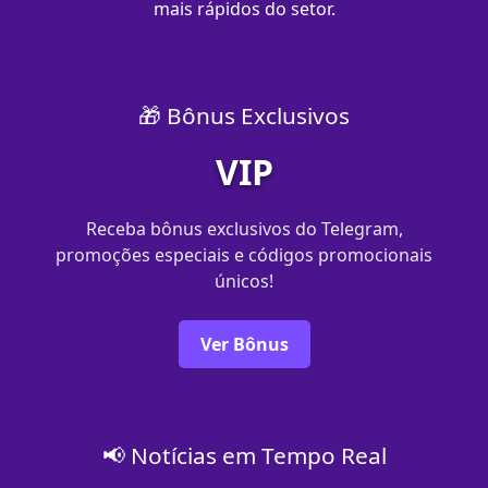
mais rápidos do setor.
🎁 Bônus Exclusivos
VIP
Receba bônus exclusivos do Telegram,
promoções especiais e códigos promocionais
únicos!
Ver Bônus
📢 Notícias em Tempo Real