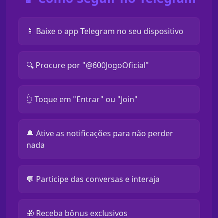
📱 Baixe o app Telegram no seu dispositivo
🔍 Procure por "@600JogoOficial"
👆 Toque em "Entrar" ou "Join"
🔔 Ative as notificações para não perder
nada
💬 Participe das conversas e interaja
🎁 Receba bônus exclusivos