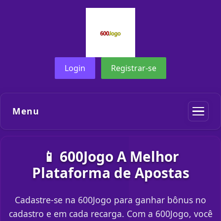
Login
Registrar-se
Menu
📱 600Jogo A Melhor
Plataforma de Apostas
Cadastre-se na 600Jogo para ganhar bônus no
cadastro e em cada recarga. Com a 600Jogo, você