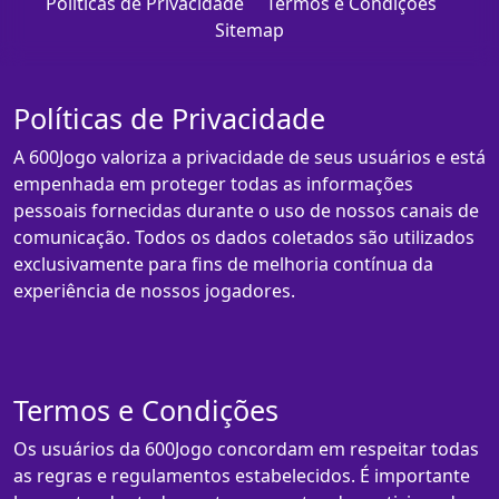
Políticas de Privacidade
Termos e Condições
Sitemap
Políticas de Privacidade
A 600Jogo valoriza a privacidade de seus usuários e está
empenhada em proteger todas as informações
pessoais fornecidas durante o uso de nossos canais de
comunicação. Todos os dados coletados são utilizados
exclusivamente para fins de melhoria contínua da
experiência de nossos jogadores.
Termos e Condições
Os usuários da 600Jogo concordam em respeitar todas
as regras e regulamentos estabelecidos. É importante