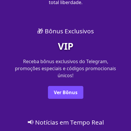
total liberdade.
🎁 Bônus Exclusivos
VIP
Receba bônus exclusivos do Telegram,
promoções especiais e códigos promocionais
únicos!
Ver Bônus
📢 Notícias em Tempo Real