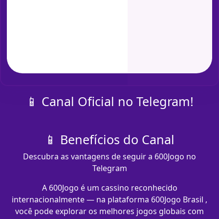
📱 Canal Oficial no Telegram!
📱 Benefícios do Canal
Descubra as vantagens de seguir a 600Jogo no
Telegram
A 600Jogo é um cassino reconhecido
internacionalmente — na plataforma 600Jogo Brasil ,
você pode explorar os melhores jogos globais com