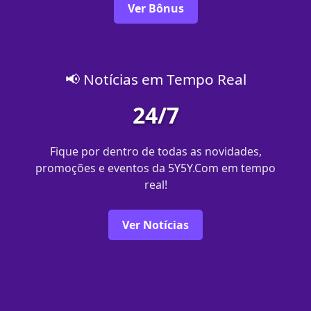
Ver Bônus
📢 Notícias em Tempo Real
24/7
Fique por dentro de todas as novidades,
promoções e eventos da 5Y5Y.Com em tempo
real!
Ver Notícias