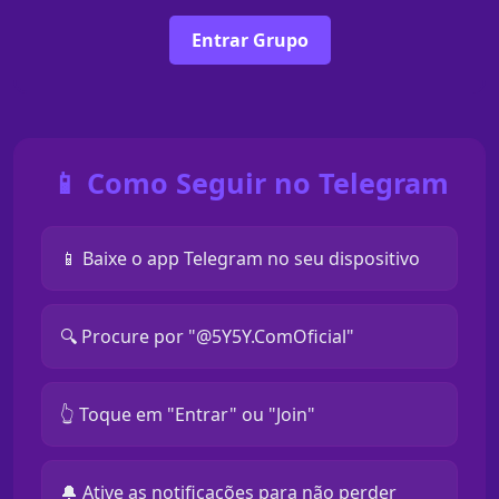
Entrar Grupo
📱 Como Seguir no Telegram
📱 Baixe o app Telegram no seu dispositivo
🔍 Procure por "@5Y5Y.ComOficial"
👆 Toque em "Entrar" ou "Join"
🔔 Ative as notificações para não perder