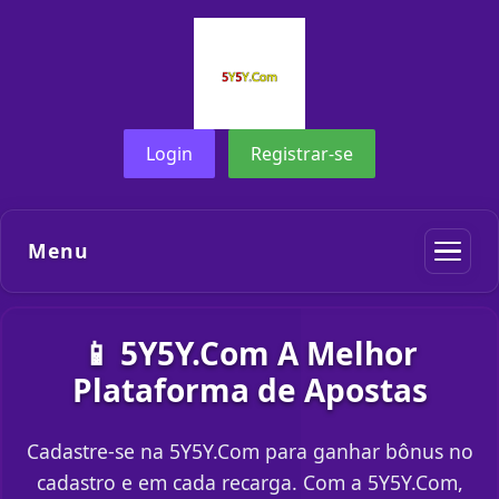
Login
Registrar-se
Menu
📱 5Y5Y.Com A Melhor
Plataforma de Apostas
Cadastre-se na 5Y5Y.Com para ganhar bônus no
cadastro e em cada recarga. Com a 5Y5Y.Com,