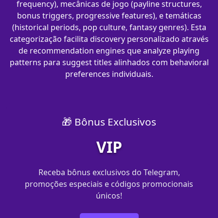
frequency), mecânicas de jogo (payline structures,
bonus triggers, progressive features), e temáticas
(historical periods, pop culture, fantasy genres). Esta
categorização facilita discovery personalizado através
de recommendation engines que analyze playing
patterns para suggest titles alinhados com behavioral
preferences individuais.
🎁 Bônus Exclusivos
VIP
Receba bônus exclusivos do Telegram,
promoções especiais e códigos promocionais
únicos!