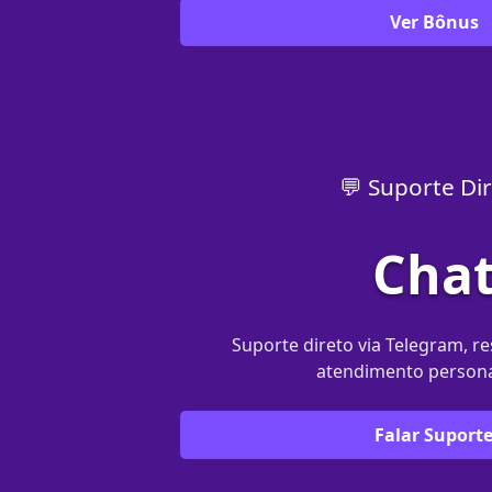
Ver Bônus
💬 Suporte Di
Cha
Suporte direto via Telegram, r
atendimento persona
Falar Suport