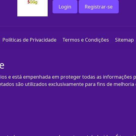
Login
Registrar-se
Políticas de Privacidade
Termos e Condições
Sitemap
de
ários e está empenhada em proteger todas as informações p
tados são utilizados exclusivamente para fins de melhoria