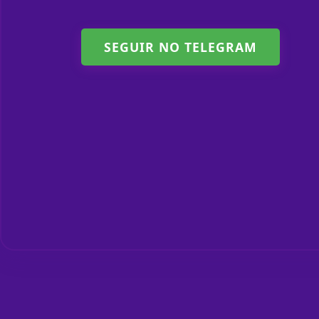
SEGUIR NO TELEGRAM