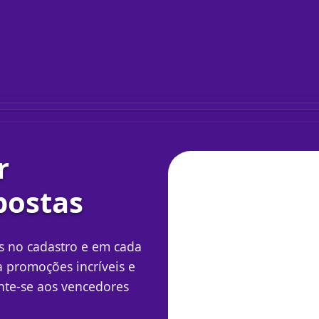
r
postas
s no cadastro e em cada
 promoções incríveis e
unte-se aos vencedores