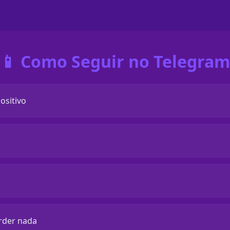
📱 Como Seguir no Telegram
ositivo
erder nada