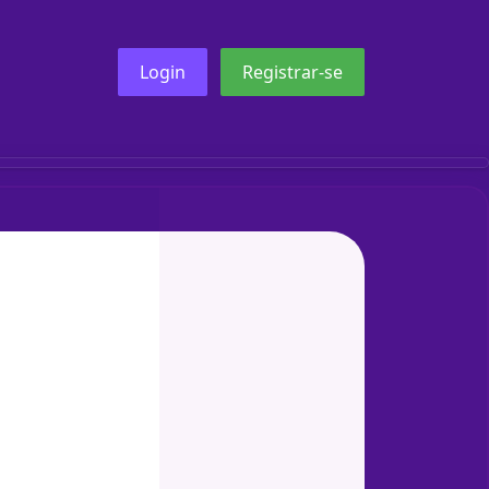
Login
Registrar-se