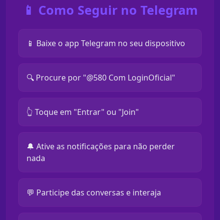
📱 Como Seguir no Telegram
📱 Baixe o app Telegram no seu dispositivo
🔍 Procure por "@580 Com LoginOficial"
👆 Toque em "Entrar" ou "Join"
🔔 Ative as notificações para não perder
nada
💬 Participe das conversas e interaja