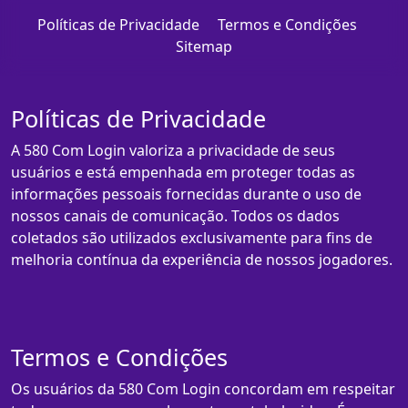
Políticas de Privacidade
Termos e Condições
Sitemap
Políticas de Privacidade
A 580 Com Login valoriza a privacidade de seus
usuários e está empenhada em proteger todas as
informações pessoais fornecidas durante o uso de
nossos canais de comunicação. Todos os dados
coletados são utilizados exclusivamente para fins de
melhoria contínua da experiência de nossos jogadores.
Termos e Condições
Os usuários da 580 Com Login concordam em respeitar