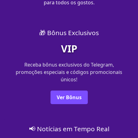
para todos os gostos.
🎁 Bônus Exclusivos
VIP
Receba bônus exclusivos do Telegram,
promoções especiais e códigos promocionais
únicos!
Ver Bônus
📢 Notícias em Tempo Real