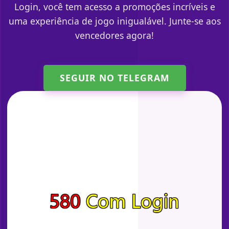
Login, você tem acesso a promoções incríveis e
uma experiência de jogo inigualável. Junte-se aos
vencedores agora!
SEGUIR NO TELEGRAM