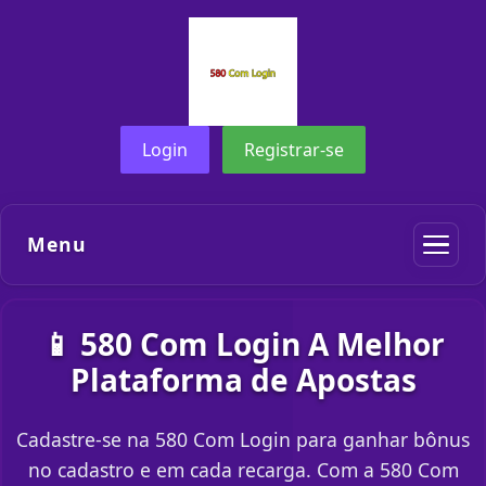
Login
Registrar-se
Menu
📱 580 Com Login A Melhor
Plataforma de Apostas
Cadastre-se na 580 Com Login para ganhar bônus
no cadastro e em cada recarga. Com a 580 Com