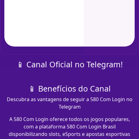
📱 Canal Oficial no Telegram!
📱 Benefícios do Canal
Descubra as vantagens de seguir a 580 Com Login no
Telegram
A 580 Com Login oferece todos os jogos populares,
com a plataforma 580 Com Login Brasil
disponibilizando slots, eSports e apostas esportivas