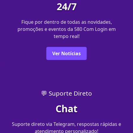
24/7
Fique por dentro de todas as novidades,
promoções e eventos da 580 Com Login em
tempo real!
Ver Notícias
💬 Suporte Direto
Chat
Suporte direto via Telegram, respostas rápidas e
atendimento personalizado!